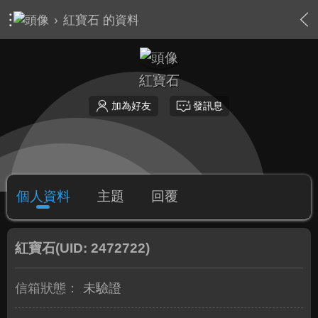
›
紅寶石 的資料
紅寶石
加為好友
發訊息
個人資料
主題
回覆
紅寶石
(UID: 2472722)
信箱狀態：
未驗證