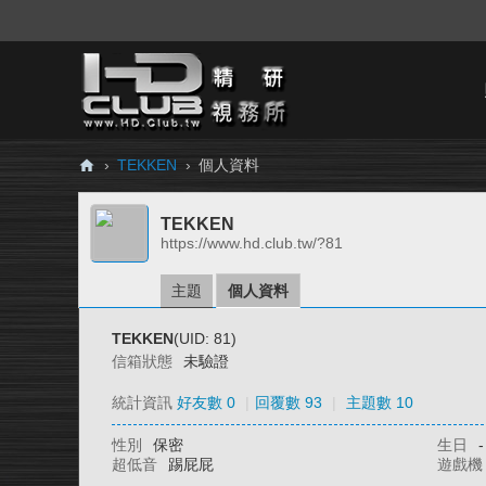
›
TEKKEN
›
個人資料
H
TEKKEN
D.
https://www.hd.club.tw/?81
Cl
ub
主題
個人資料
精
TEKKEN
(UID: 81)
研
信箱狀態
未驗證
視
統計資訊
好友數 0
|
回覆數 93
|
主題數 10
務
性別
保密
生日
-
所
超低音
踢屁屁
遊戲機