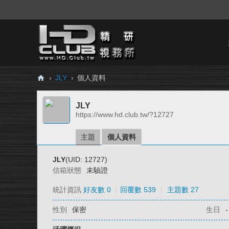
›
JLY
›
個人資料
H
JLY
D.
https://www.hd.club.tw/?12727
Cl
ub
主題
個人資料
精
JLY
(UID: 12727)
研
信箱狀態
未驗證
視
統計資訊
好友數 0
|
回覆數 539
|
主題數 27
務
性別
保密
生日
-
所