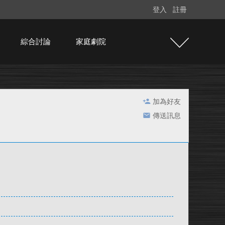
登入
註冊
綜合討論
家庭劇院
加為好友
傳送訊息