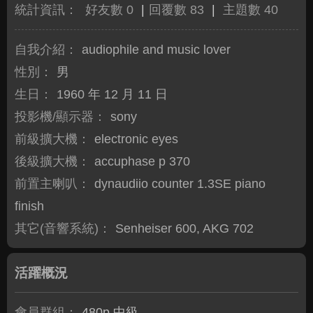
統計資訊：
好友數 0
|
回覆數 83
|
主題數 40
自我介紹：
audiophile and music lover
性別：
男
生日：
1960 年 12 月 11 日
投影機/顯示器：
sony
前級擴大機：
electronic eyes
後級擴大機：
accuphase p 370
前置主喇叭：
dynaudiio counter 1.3SE piano
finish
其它(音響系統)：
Senheiser 600, AKG 702
活躍概況
會員群組：
480p 中級