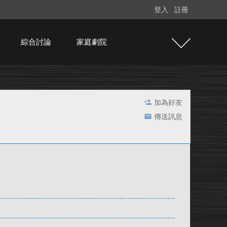
登入
註冊
綜合討論
家庭劇院
加為好友
傳送訊息