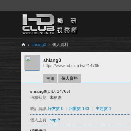
›
shiang0
›
個人資料
H
shiang0
D.
https://www.hd.club.tw/?14765
Cl
ub
主題
個人資料
精
shiang0
(UID: 14765)
研
信箱狀態
未驗證
視
統計資訊
好友數 0
|
回覆數 163
|
主題數 1
務
個人主頁
http://
所