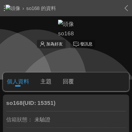
›
so168 的資料
so168
加為好友
發訊息
個人資料
主題
回覆
so168
(UID: 15351)
信箱狀態：
未驗證