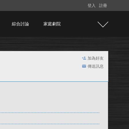
登入
註冊
綜合討論
家庭劇院
加為好友
傳送訊息