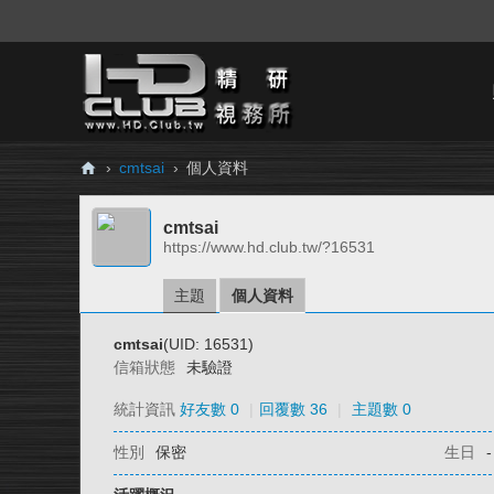
›
cmtsai
›
個人資料
H
cmtsai
D.
https://www.hd.club.tw/?16531
Cl
ub
主題
個人資料
精
cmtsai
(UID: 16531)
研
信箱狀態
未驗證
視
統計資訊
好友數 0
|
回覆數 36
|
主題數 0
務
性別
保密
生日
-
所