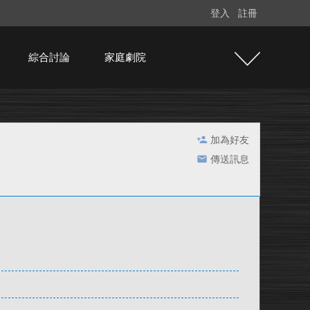
登入
註冊
綜合討論
家庭劇院
加為好友
傳送訊息