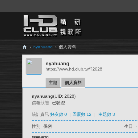
›
nyahuang
›
個人資料
H
nyahuang
D.
https://www.hd.club.tw/?2028
Cl
ub
主題
個人資料
精
nyahuang
(UID: 2028)
研
信箱狀態
已驗證
視
統計資訊
好友數 0
|
回覆數 12
|
主題數 3
務
性別
保密
生日
-
所