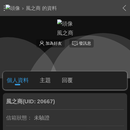
›
風之商 的資料
風之商
加為好友
發訊息
個人資料
主題
回覆
風之商
(UID: 20667)
信箱狀態：
未驗證