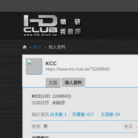
›
KCC
›
個人資料
H
KCC
D.
https://www.hd.club.tw/?2248843
Cl
ub
主題
個人資料
精
KCC
(UID: 2248843)
研
信箱狀態
未驗證
視
統計資訊
好友數 1
|
回覆數 427
|
主題數 29
務
性別
男
生日
-
所