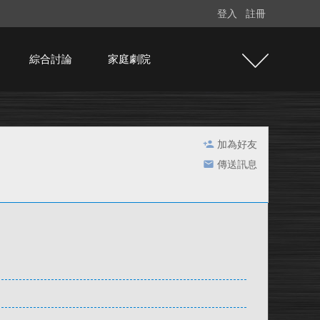
登入
註冊
綜合討論
家庭劇院
加為好友
傳送訊息