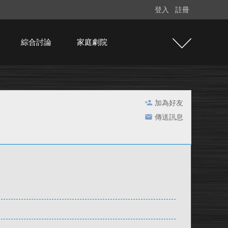
登入
註冊
綜合討論
家庭劇院
加為好友
傳送訊息