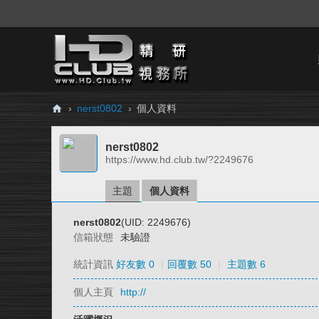
›
nerst0802
›
個人資料
H
nerst0802
D.
https://www.hd.club.tw/?2249676
Cl
ub
主題
個人資料
精
nerst0802
(UID: 2249676)
研
信箱狀態
未驗證
視
統計資訊
好友數 0
|
回覆數 50
|
主題數 6
務
個人主頁
http://
所