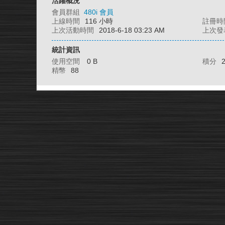
活躍概況
會員群組
480i 會員
上線時間
116 小時
註冊時
上次活動時間
2018-6-18 03:23 AM
上次發
統計資訊
使用空間
0 B
積分
精幣
88