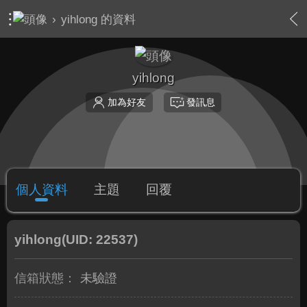
›
yihlong 的資料
yihlong
加為好友
發訊息
個人資料
主題
回覆
yihlong
(UID: 22537)
信箱狀態：
未驗證