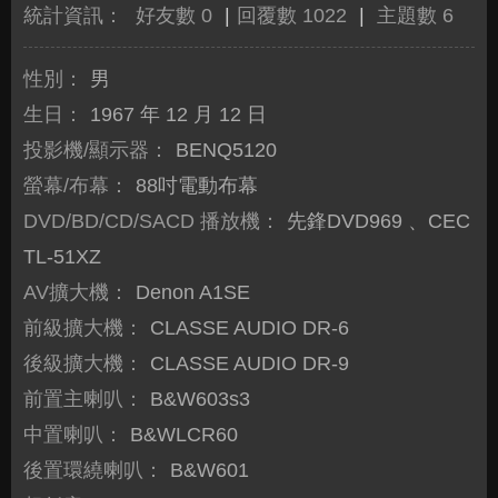
統計資訊：
好友數 0
|
回覆數 1022
|
主題數 6
性別：
男
生日：
1967 年 12 月 12 日
投影機/顯示器：
BENQ5120
螢幕/布幕：
88吋電動布幕
DVD/BD/CD/SACD 播放機：
先鋒DVD969 、CEC
TL-51XZ
AV擴大機：
Denon A1SE
前級擴大機：
CLASSE AUDIO DR-6
後級擴大機：
CLASSE AUDIO DR-9
前置主喇叭：
B&W603s3
中置喇叭：
B&WLCR60
後置環繞喇叭：
B&W601