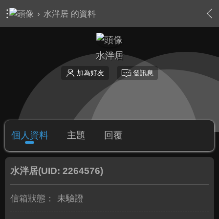
›
水泮居 的資料
水泮居
加為好友
發訊息
個人資料
主題
回覆
水泮居
(UID: 2264576)
信箱狀態：
未驗證