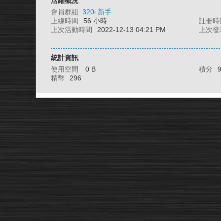
活躍概況
會員群組
320i 新手
上線時間
56 小時
註冊時
上次活動時間
2022-12-13 04:21 PM
上次發
統計資訊
使用空間
0 B
積分
精幣
296