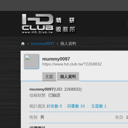
›
mummy0097
›
個人資料
H
mummy0097
D.
https://www.hd.club.tw/?2268832
Cl
ub
主題
個人資料
精
mummy0097
(UID: 2268832)
研
信箱狀態
已驗證
視
統計資訊
好友數 0
|
回覆數 10
|
主題數 1
務
性別
男
生日
所