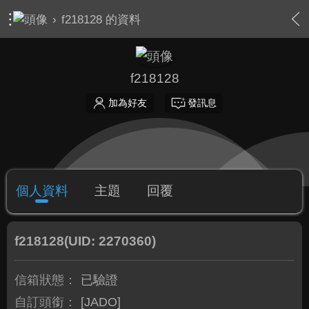
›
f218128 的資料
f218128
加為好友
發訊息
個人資料
主題
回覆
f218128
(UID: 2270360)
信箱狀態：
已驗證
自訂頭銜：
[JADO]