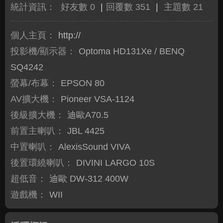
統計資訊：
好友數 0
|
回覆數 351
|
主題數 21
個人主頁：
http://
投影機/顯示器：
Optoma HD131Xe / BENQ
SQ4242
螢幕/布幕：
EPSON 80
AV擴大機：
Pioneer VSA-1124
後級擴大機：
迪歐A70.5
前置主喇叭：
JBL 4425
中置喇叭：
AlexisSound VIVA
後置環繞喇叭：
DIVINI LARGO 10S
超低音：
迪歐 DW-312 400W
遊戲機：
WII