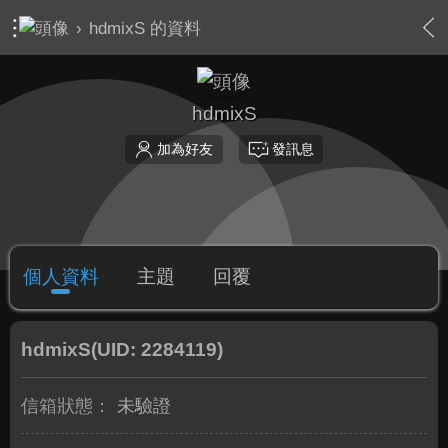
›
hdmixS 的資料
hdmixS
加為好友
發訊息
個人資料
主題
回覆
hdmixS
(UID: 2284119)
信箱狀態：
未驗證