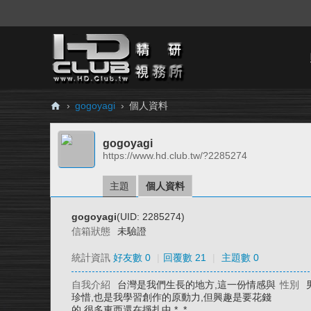
›
gogoyagi
›
個人資料
H
gogoyagi
D.
https://www.hd.club.tw/?2285274
Cl
ub
主題
個人資料
精
gogoyagi
(UID: 2285274)
研
信箱狀態
未驗證
視
統計資訊
好友數 0
|
回覆數 21
|
主題數 0
務
自我介紹
台灣是我們生長的地方,這一份情感與
性別
所
珍惜,也是我學習創作的原動力,但興趣是要花錢
的,很多東西還在掙扎中.*_*