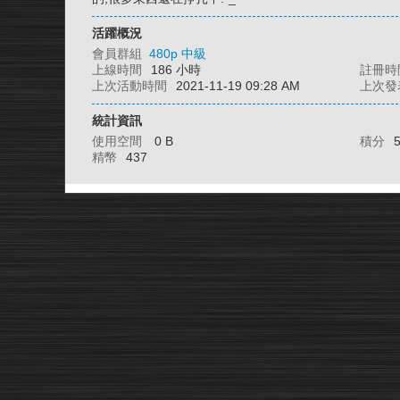
活躍概況
會員群組
480p 中級
上線時間
186 小時
註冊時
上次活動時間
2021-11-19 09:28 AM
上次發
統計資訊
使用空間
0 B
積分
精幣
437