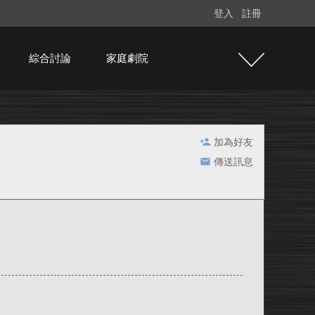
登入
註冊
綜合討論
家庭劇院
加為好友
傳送訊息