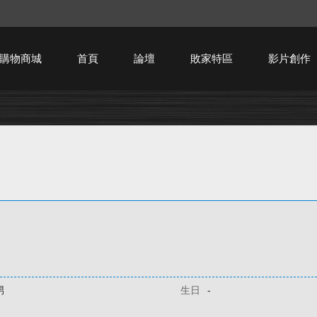
購物商城
首頁
論壇
敗家特區
影片創作
HTPC技術討論
男
生日
-