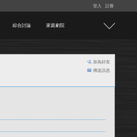
登入
註冊
綜合討論
家庭劇院
加為好友
傳送訊息