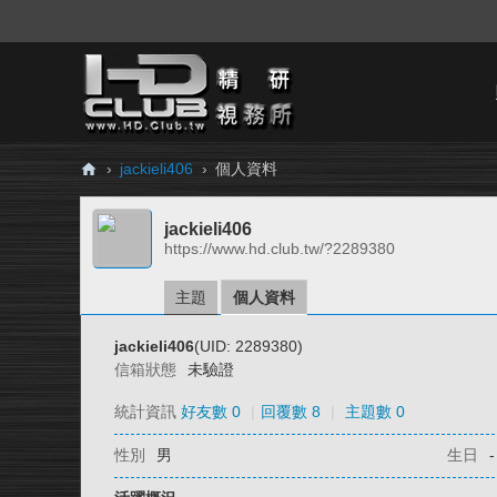
›
jackieli406
›
個人資料
H
jackieli406
D.
https://www.hd.club.tw/?2289380
Cl
ub
主題
個人資料
精
jackieli406
(UID: 2289380)
研
信箱狀態
未驗證
視
統計資訊
好友數 0
|
回覆數 8
|
主題數 0
務
性別
男
生日
-
所