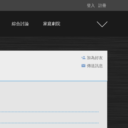
登入
註冊
綜合討論
家庭劇院
加為好友
傳送訊息