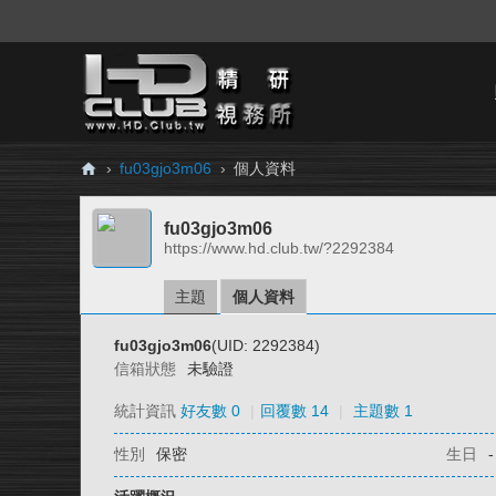
›
fu03gjo3m06
›
個人資料
H
fu03gjo3m06
D.
https://www.hd.club.tw/?2292384
Cl
ub
主題
個人資料
精
fu03gjo3m06
(UID: 2292384)
研
信箱狀態
未驗證
視
統計資訊
好友數 0
|
回覆數 14
|
主題數 1
務
性別
保密
生日
-
所