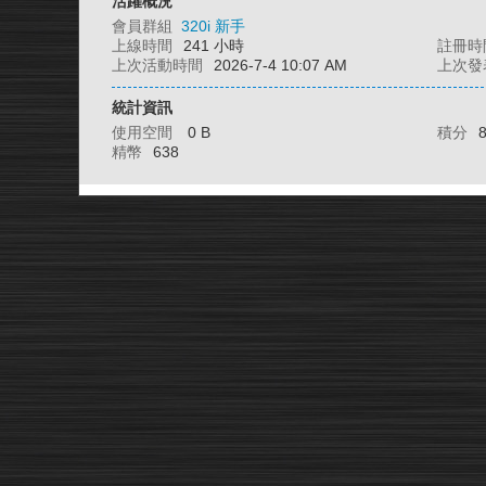
活躍概況
會員群組
320i 新手
上線時間
241 小時
註冊時
上次活動時間
2026-7-4 10:07 AM
上次發
統計資訊
使用空間
0 B
積分
精幣
638