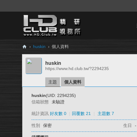
›
huskin
›
個人資料
H
huskin
D.
https://www.hd.club.tw/?2294235
Cl
ub
主題
個人資料
精
huskin
(UID: 2294235)
研
信箱狀態
未驗證
視
統計資訊
好友數 0
|
回覆數 21
|
主題數 7
務
性別
保密
生日
-
所