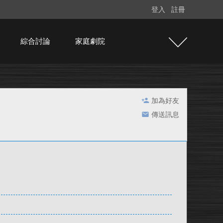
登入
註冊
綜合討論
家庭劇院
加為好友
傳送訊息