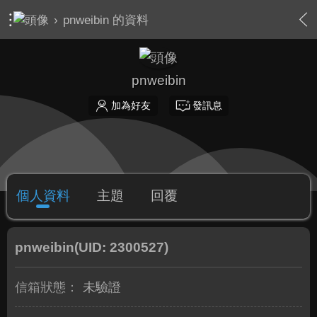
›
pnweibin 的資料
pnweibin
加為好友
發訊息
個人資料
主題
回覆
pnweibin
(UID: 2300527)
信箱狀態：
未驗證