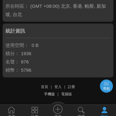
所在時區：
(GMT +08:00) 北京, 香港, 帕斯, 新加
坡, 台北
統計資訊
使用空間：
0 B
積分：
1936
名聲：
876
精幣：
5796
首頁
|
登入
|
註冊
導航
手機版
|
電腦版