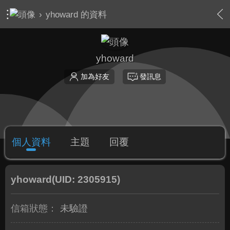
›
yhoward 的資料
yhoward
加為好友
發訊息
個人資料
主題
回覆
yhoward
(UID: 2305915)
信箱狀態：
未驗證