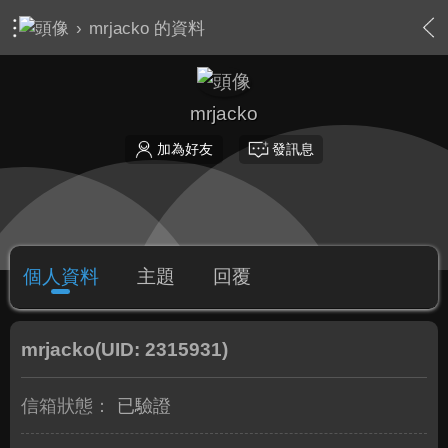
›
mrjacko 的資料
mrjacko
加為好友
發訊息
個人資料
主題
回覆
mrjacko
(UID: 2315931)
信箱狀態：
已驗證