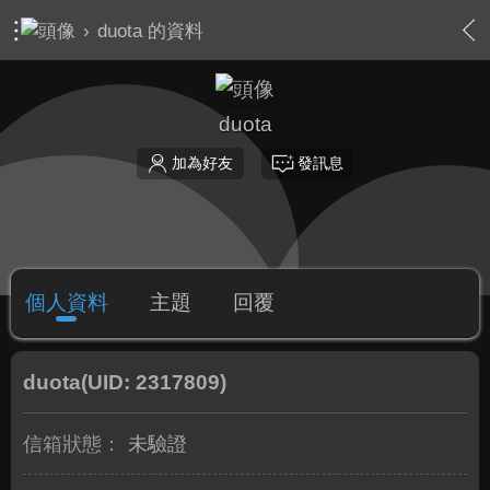
›
duota 的資料
duota
加為好友
發訊息
個人資料
主題
回覆
duota
(UID: 2317809)
信箱狀態：
未驗證