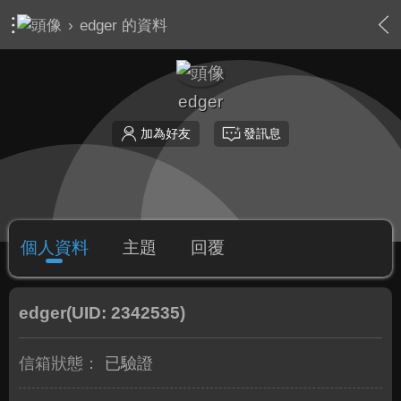
›
edger 的資料
edger
加為好友
發訊息
個人資料
主題
回覆
edger
(UID: 2342535)
信箱狀態：
已驗證