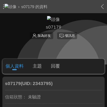
›
s07179 的資料
s07179
加為好友
發訊息
個人資料
主題
回覆
s07179
(UID: 2343795)
信箱狀態：
未驗證