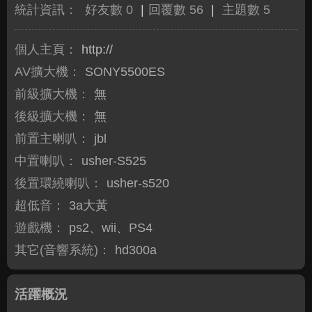
統計資訊：
好友數 0
|
回覆數 56
|
主題數 5
個人主頁：
http://
AV擴大機：
SONY5500ES
前級擴大機：
無
後級擴大機：
無
前置主喇叭：
jbl
中置喇叭：
usher-S525
後置環繞喇叭：
usher-s520
超低音：
3a大黃
遊戲機：
ps2、wii、PS4
其它(音響系統)：
hd300a
活躍概況