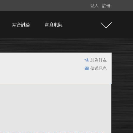
登入
註冊
綜合討論
家庭劇院
加為好友
傳送訊息