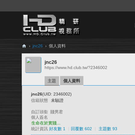
›
jnc26
›
個人資料
H
jnc26
D.
https://www.hd.club.tw/?2346002
Cl
ub
主題
個人資料
精
jnc26
(UID: 2346002)
研
信箱狀態
未驗證
視
自訂頭銜
賤男君
務
個人簽名
生命在於實賤﹏
所
統計資訊
好友數 1
|
回覆數 602
|
主題數 93