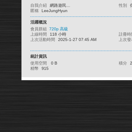
自我介紹
網路遊民﹏
性別
匿稱
LeeJungHyun
活躍概況
會員群組
720p 高級
上線時間
118 小時
註冊時
上次活動時間
2025-1-27 07:45 AM
上次發
統計資訊
使用空間
0 B
積分
精幣
915