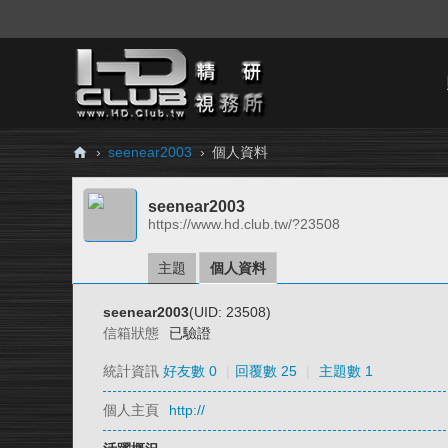
›
seenear2003
›
個人資料
H
seenear2003
D.
https://www.hd.club.tw/?23508
Cl
ub
主題
個人資料
精
seenear2003
(UID: 23508)
研
信箱狀態
已驗證
視
統計資訊
好友數 0
|
回覆數 25
|
主題數 1
務
個人主頁
http://
所