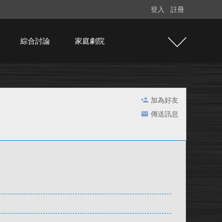
登入
註冊
綜合討論
家庭劇院
加為好友
傳送訊息