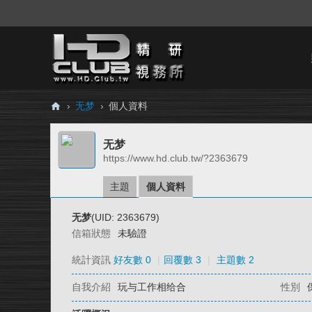
›
无梦
›
個人資料
H
无梦
D.
https://www.hd.club.tw/?2363679
Cl
ub
主題
個人資料
精
无梦
(UID: 2363679)
研
信箱狀態
未驗證
視
統計資訊
好友數 0
|
回覆數 3
|
主題數 2
務
自我介紹
玩与工作相给合
性別
所