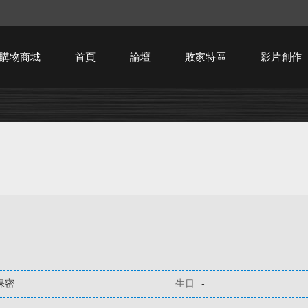
購物商城
首頁
論壇
敗家特區
影片創作
HTPC技術討論
保密
生日
-