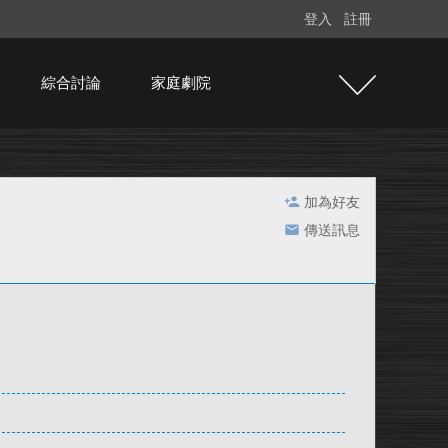
登入
註冊
綜合討論
家庭劇院
加為好友
傳送訊息