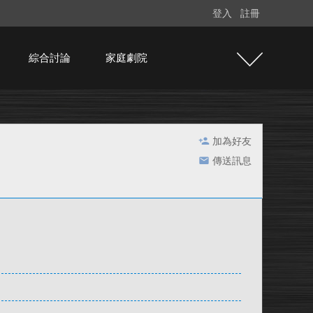
登入
註冊
綜合討論
家庭劇院
加為好友
傳送訊息