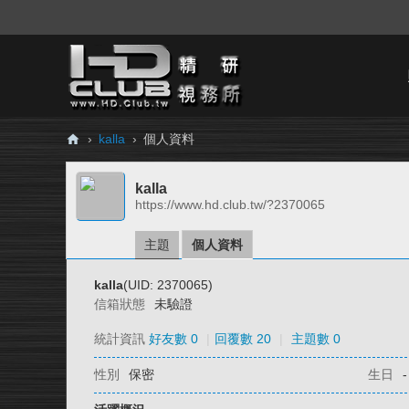
›
kalla
›
個人資料
H
kalla
D.
https://www.hd.club.tw/?2370065
Cl
ub
主題
個人資料
精
kalla
(UID: 2370065)
研
信箱狀態
未驗證
視
統計資訊
好友數 0
|
回覆數 20
|
主題數 0
務
性別
保密
生日
-
所