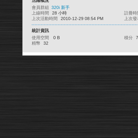
活躍概況
會員群組
320i 新手
上線時間
28 小時
註冊時
上次活動時間
2010-12-29 08:54 PM
上次發
統計資訊
使用空間
0 B
積分
精幣
32