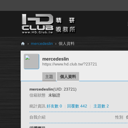
›
mercedeslin
›
個人資料
H
mercedeslin
D.
https://www.hd.club.tw/?23721
Cl
ub
主題
個人資料
精
mercedeslin
(UID: 23721)
研
信箱狀態
未驗證
視
統計資訊
好友數 0
|
回覆數 442
|
主題數 2
務
自我介紹
性別
所