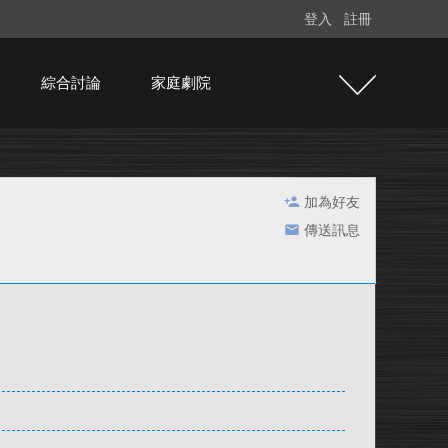
登入
註冊
綜合討論
家庭劇院
加為好友
傳送訊息