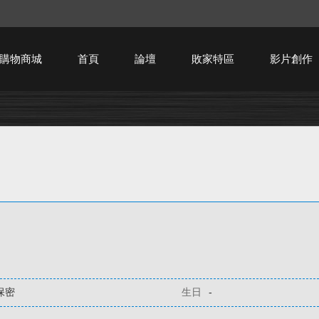
購物商城
首頁
論壇
敗家特區
影片創作
HTPC技術討論
保密
生日
-