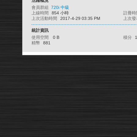
活躍概況
會員群組
720i 中級
上線時間
854 小時
註冊時
上次活動時間
2017-4-29 03:35 PM
上次發
統計資訊
使用空間
0 B
積分
精幣
881