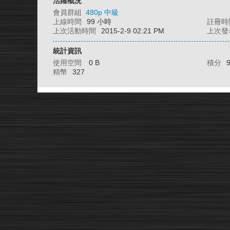
活躍概況
會員群組
480p 中級
上線時間
99 小時
註冊時
上次活動時間
2015-2-9 02:21 PM
上次發
統計資訊
使用空間
0 B
積分
精幣
327