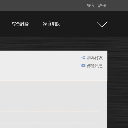
登入
註冊
綜合討論
家庭劇院
加為好友
傳送訊息