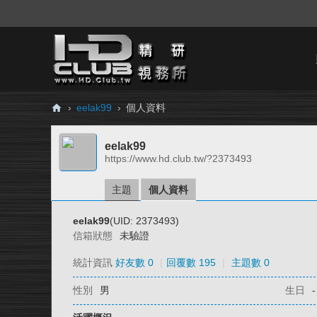
›
eelak99
›
個人資料
H
eelak99
D.
https://www.hd.club.tw/?2373493
Cl
ub
主題
個人資料
精
eelak99
(UID: 2373493)
研
信箱狀態
未驗證
視
統計資訊
好友數 0
|
回覆數 195
|
主題數 0
務
性別
男
生日
-
所