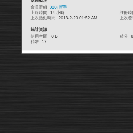
活躍概況
會員群組
320i 新手
上線時間
14 小時
註冊時
上次活動時間
2013-2-20 01:52 AM
上次發
統計資訊
使用空間
0 B
積分
精幣
17