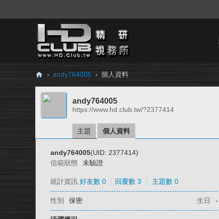
›
andy764005
›
個人資料
H
andy764005
D.
https://www.hd.club.tw/?2377414
Cl
ub
主題
個人資料
精
andy764005
(UID: 2377414)
研
信箱狀態
未驗證
視
統計資訊
好友數 0
|
回覆數 3
|
主題數 0
務
性別
保密
生日
-
所