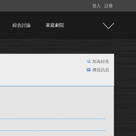
登入
註冊
綜合討論
家庭劇院
加為好友
傳送訊息