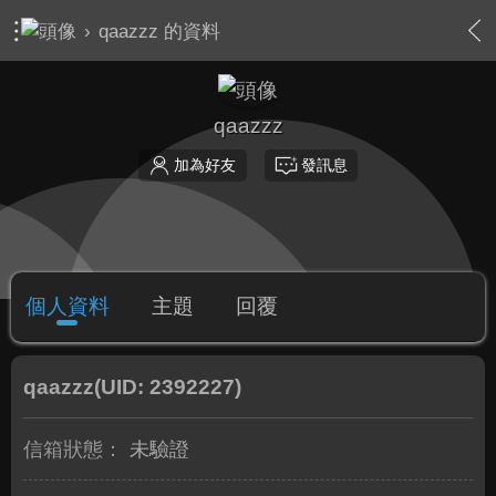
›
qaazzz 的資料
qaazzz
加為好友
發訊息
個人資料
主題
回覆
qaazzz
(UID: 2392227)
信箱狀態：
未驗證