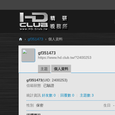
›
gf351473
›
個人資料
H
gf351473
D.
https://www.hd.club.tw/?2400253
Cl
ub
主題
個人資料
精
gf351473
(UID: 2400253)
研
信箱狀態
已驗證
視
統計資訊
好友數 0
|
回覆數 0
|
主題數 3
務
性別
保密
生日
-
所