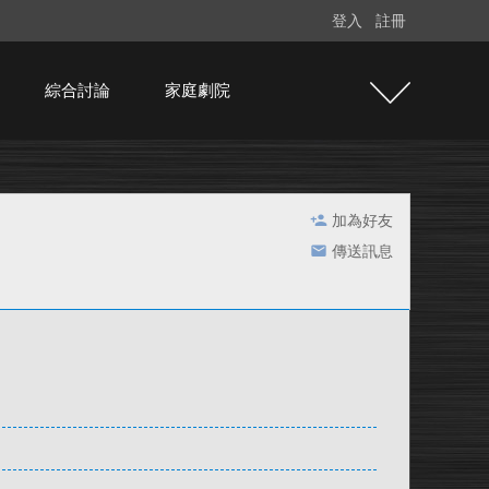
登入
註冊
綜合討論
家庭劇院
加為好友
傳送訊息