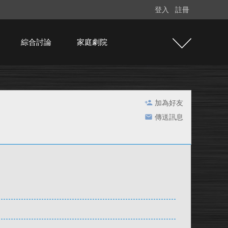
登入
註冊
綜合討論
家庭劇院
加為好友
傳送訊息