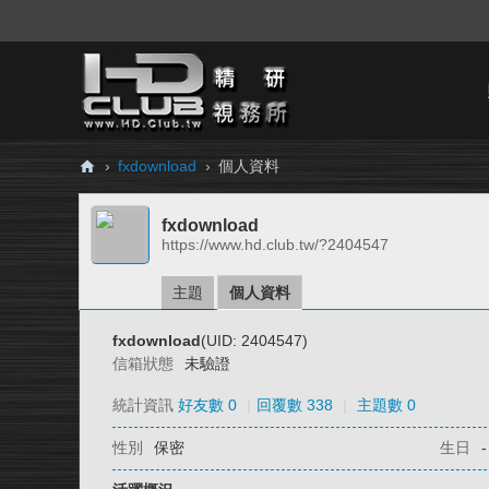
›
fxdownload
›
個人資料
H
fxdownload
D.
https://www.hd.club.tw/?2404547
Cl
ub
主題
個人資料
精
fxdownload
(UID: 2404547)
研
信箱狀態
未驗證
視
統計資訊
好友數 0
|
回覆數 338
|
主題數 0
務
性別
保密
生日
-
所