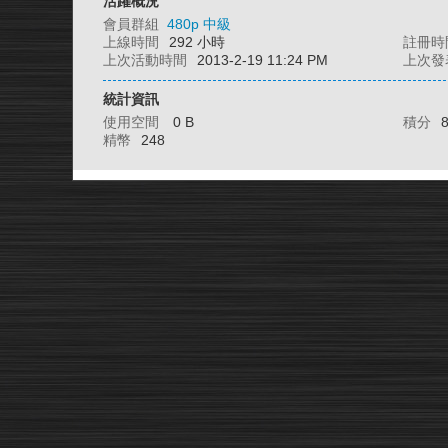
活躍概況
會員群組
480p 中級
上線時間
292 小時
註冊時
上次活動時間
2013-2-19 11:24 PM
上次發
統計資訊
使用空間
0 B
積分
精幣
248