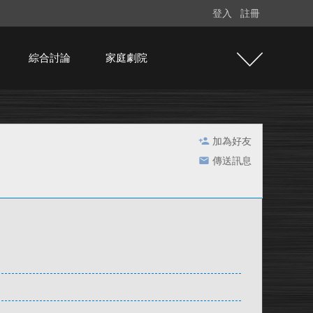
登入
註冊
綜合討論
家庭劇院
加為好友
傳送訊息