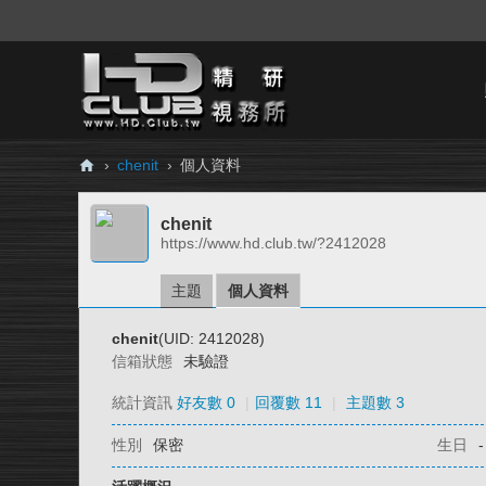
›
chenit
›
個人資料
H
chenit
D.
https://www.hd.club.tw/?2412028
Cl
ub
主題
個人資料
精
chenit
(UID: 2412028)
研
信箱狀態
未驗證
視
統計資訊
好友數 0
|
回覆數 11
|
主題數 3
務
性別
保密
生日
-
所