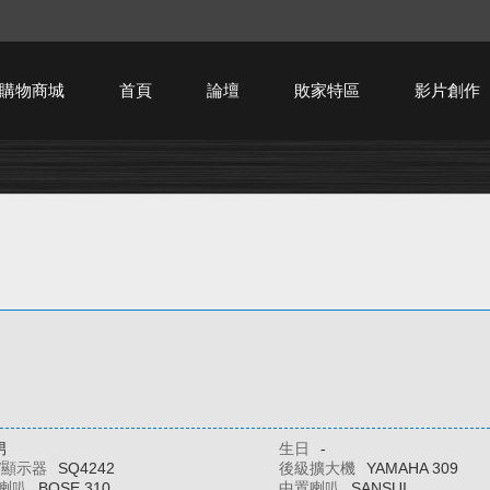
購物商城
首頁
論壇
敗家特區
影片創作
HTPC技術討論
男
生日
-
/顯示器
SQ4242
後級擴大機
YAMAHA 309
喇叭
BOSE 310
中置喇叭
SANSUI