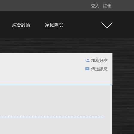
登入
註冊
綜合討論
家庭劇院
加為好友
傳送訊息