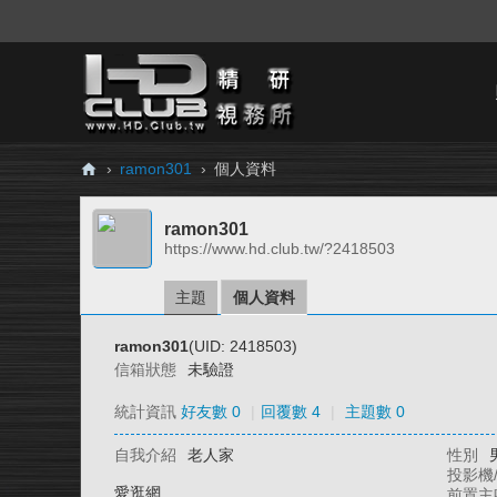
›
ramon301
›
個人資料
H
ramon301
D.
https://www.hd.club.tw/?2418503
Cl
ub
主題
個人資料
精
ramon301
(UID: 2418503)
研
信箱狀態
未驗證
視
統計資訊
好友數 0
|
回覆數 4
|
主題數 0
務
自我介紹
老人家
性別
所
投影機
愛逛網
前置主