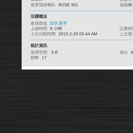
後置環繞喇叭
BOSE 301
遊戲機
活躍概況
會員群組
320i 新手
上線時間
8 小時
註冊時
上次活動時間
2013-2-20 05:44 AM
上次發
統計資訊
使用空間
0 B
積分
精幣
17