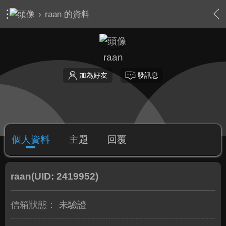
›
raan 的資料
raan
加為好友
發訊息
個人資料
主題
回覆
raan
(UID: 2419952)
信箱狀態：
未驗證