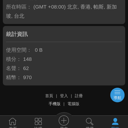
所在時區：
(GMT +08:00) 北京, 香港, 帕斯, 新加
坡, 台北
統計資訊
使用空間：
0 B
積分：
148
名聲：
62
精幣：
970
首頁
|
登入
|
註冊
導航
手機版
|
電腦版