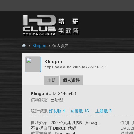
›
Klingon
›
個人資料
H
Klingon
D.
https://www.hd.club.tw/?2446543
Cl
ub
主題
個人資料
精
Klingon
(UID: 2446543)
研
信箱狀態
已驗證
視
統計資訊
好友數 4
|
回覆數 16
|
主題數 3
務
自我介紹
200 位元組以內&lt;br /&gt;
性別
所
不支援自訂 Discuz! 代碼
DVD/
前置主喇叭
Diamand 4
遊戲機