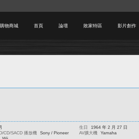
購物商城
首頁
論壇
敗家特區
影片創作
HTPC技術討論
男
生日
1964 年 2 月 27 日
BD/CD/SACD 播放機
Sony / Pioneer
AV擴大機
Yamaha
Wii