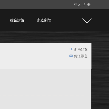
登入
註冊
綜合討論
家庭劇院
加為好友
傳送訊息