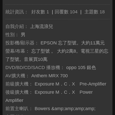
統計資訊：
好友數 1
|
回覆數 104
|
主題數 18
自我介紹：
上海流浪兒
性別：
男
投影機/顯示器：
EPSON 忘了型號。大約11萬元
螢幕/布幕：
忘了型號 。 大約2萬8。電視三星的忘
了型號。音展買10萬
DVD/BD/CD/SACD 播放機：
oppo 105 銀色
AV擴大機：
Anthem MRX 700
前級擴大機：
Exposure M．C．X Pre-Amplifier
後級擴大機：
Exposure M．C．X Power
Amplifier
前置主喇叭：
Bowers &amp;amp;amp;amp;