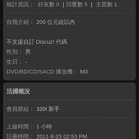
統計資訊：
好友數 0
|
回覆數 5
|
主題數 1
自我介紹：
200 位元組以內
不支援自訂 Discuz! 代碼
性別：
男
生日：
-
DVD/BD/CD/SACD 播放機：
M3
活躍概況
會員群組：
320i 新手
上線時間：
1 小時
註冊時間：
2011-8-23 02:53 PM