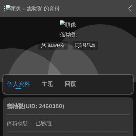
›
嵞聈甏 的資料
嵞聈甏
加為好友
發訊息
個人資料
主題
回覆
嵞聈甏
(UID: 2460380)
信箱狀態：
已驗證