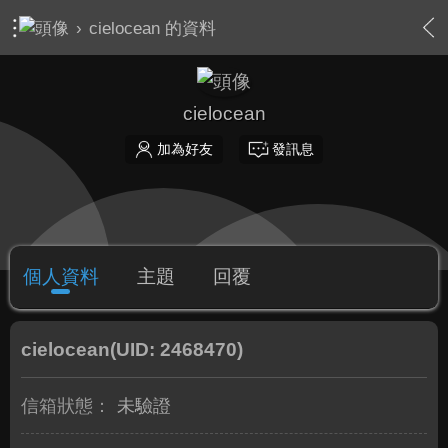
›
cielocean 的資料
cielocean
加為好友
發訊息
個人資料
主題
回覆
cielocean
(UID: 2468470)
信箱狀態：
未驗證