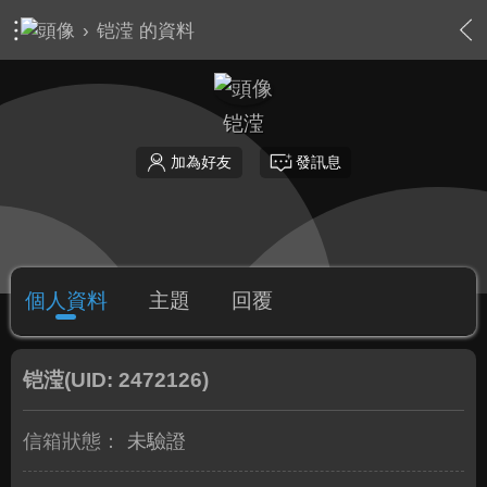
›
铠滢 的資料
铠滢
加為好友
發訊息
個人資料
主題
回覆
铠滢
(UID: 2472126)
信箱狀態：
未驗證