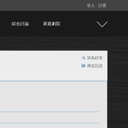
登入
註冊
綜合討論
家庭劇院
加為好友
傳送訊息