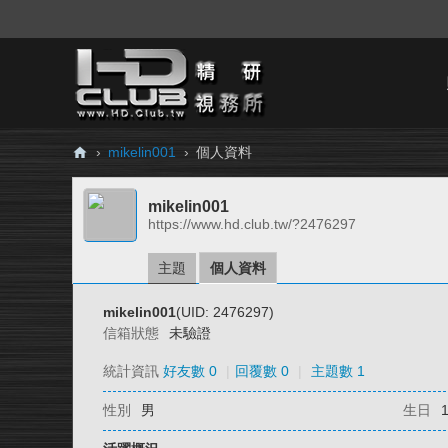
›
mikelin001
›
個人資料
H
mikelin001
D.
https://www.hd.club.tw/?2476297
Cl
ub
主題
個人資料
精
mikelin001
(UID: 2476297)
研
信箱狀態
未驗證
視
統計資訊
好友數 0
|
回覆數 0
|
主題數 1
務
性別
男
生日
所