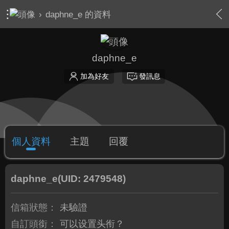
›
daphne_e 的資料
daphne_e
加為好友
發訊息
個人資料
主題
回覆
daphne_e
(UID: 2479548)
信箱狀態：
未驗證
自訂頭銜：
可以设置头衔？