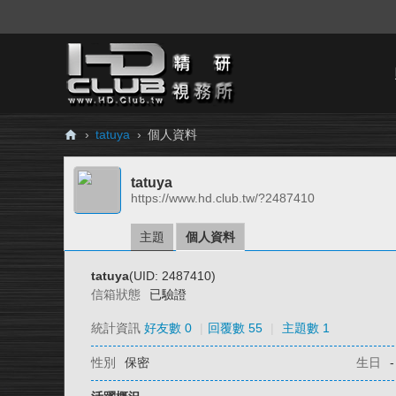
›
tatuya
›
個人資料
H
tatuya
D.
https://www.hd.club.tw/?2487410
Cl
ub
主題
個人資料
精
tatuya
(UID: 2487410)
研
信箱狀態
已驗證
視
統計資訊
好友數 0
|
回覆數 55
|
主題數 1
務
性別
保密
生日
-
所