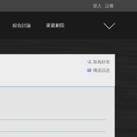
登入
註冊
綜合討論
家庭劇院
加為好友
傳送訊息